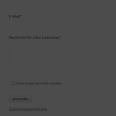
Pflichtfeld
E-Mail
*
Pflichtfeld
Nachricht für Libo-Ladenbau
*
Eine Kopie an mich senden
jetzt senden
Datenschutzerklärung