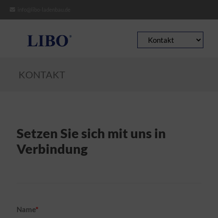
info@libo-ladenbau.de
Zielseite
KONTAKT
Setzen Sie sich mit uns in
Verbindung
Pflichtfeld
Name
*